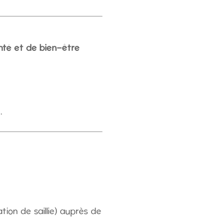
nté et de bien-être
.
ion de saillie) auprès de