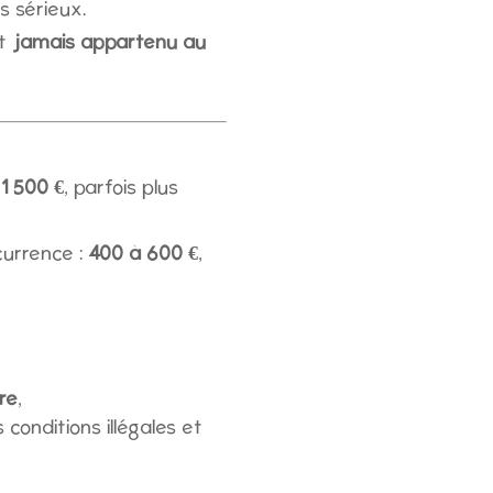
s sérieux.
nt
jamais appartenu au
e
1 500 €
, parfois plus
currence :
400 à 600 €
,
re
,
conditions illégales et