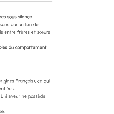
es sous silence
.
 sans aucun lien de
ois entre frères et sœurs
oubles du comportement
gines Français), ce qui
rifiées.
. L’éleveur ne possède
pé
.