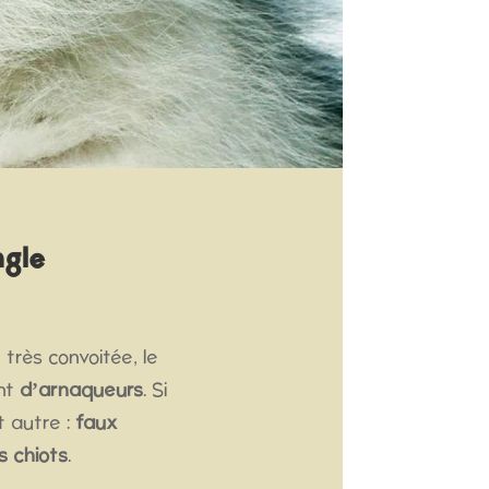
ngle
très convoitée, le
ant
d’arnaqueurs
. Si
t autre :
faux
s chiots
.