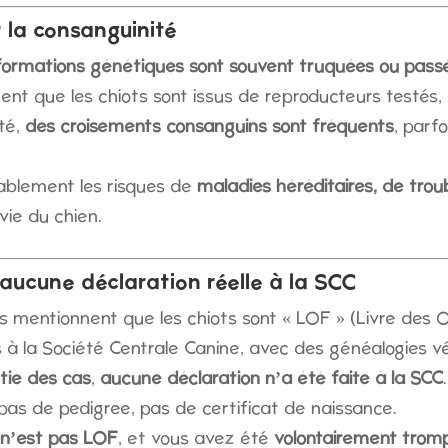
 la consanguinité
nformations génétiques sont souvent truquées ou passé
ent que les chiots sont issus de reproducteurs testés,
ité,
des croisements consanguins sont fréquents
, parf
blement les risques de
maladies héréditaires, de tr
vie du chien.
 aucune déclaration réelle à la SCC
entionnent que les chiots sont « LOF » (Livre des Ori
its à la Société Centrale Canine, avec des généalogies vé
tie des cas
,
aucune déclaration n’a été faite à la SCC
pas de pedigree, pas de certificat de naissance.
n’est pas LOF
, et vous avez été
volontairement trom