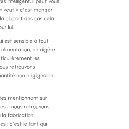
s intelligent. Il peut vous
l « veut » c’est manger
a plupart des cas cela
ur lui.
i est sensible à tout
limentation, ne digère
ticulièrement les
nous retrouvons
ntité non négligeable
es mentionnant sur
les » nous retrouvons
 la fabrication
s : c’est le liant qui