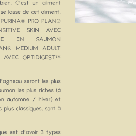
ien. C’est un aliment
se lasse de cet aliment,
er PURINA® PRO PLAN®
SITIVE SKIN AVEC
CHE EN SAUMON
LAN® MEDIUM ADULT
N AVEC OPTIDIGEST™
’agneau seront les plus
saumon les plus riches (à
en automne / hiver) et
es plus classiques, sont à
que est d’avoir 3 types