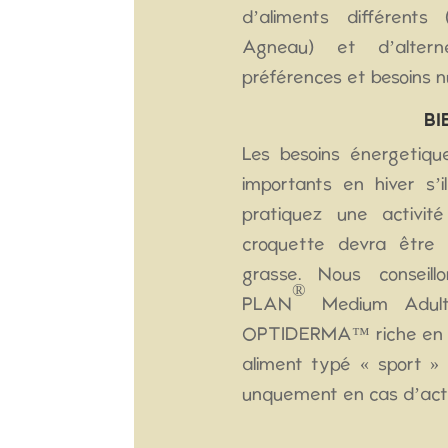
d’aliments différent
Agneau) et d’alter
préférences et besoins nu
BI
Les besoins énergetiqu
importants en hiver s’i
pratiquez une activité
croquette devra être 
grasse. Nous conseil
®
PLAN
Medium Adult 
OPTIDERMA™ riche en Sa
aliment typé « sport » 
unquement en cas d’activ