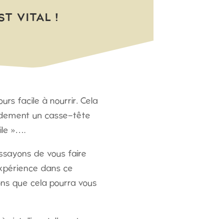
T VITAL !
rs facile à nourrir. Cela
idement un casse-tête
cile »….
essayons de vous faire
expérience dans ce
ns que cela pourra vous