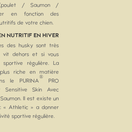
s (poulet / Saumon /
ner en fonction des
tritifs de votre chien.
EN NUTRITIF EN HIVER
es des husky sont très
l vit dehors et si vous
 sportive régulière. La
plus riche en matière
®
lons le PURINA
PRO
Sensitive Skin Avec
umon. Il est existe un
: « Athletic » a donner
ité sportive régulière.